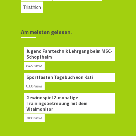
Triathlon
Am meisten gelesen.
Jugend Fahrtechnik Lehrgang beim MSC-
Schopfheim
8427 Views
Sportfasten Tagebuch von Kati
8335 Views
Gewinnspiel 2-monatige
Trainingsbetreuung mit dem
Vitalmonitor
7000 Views