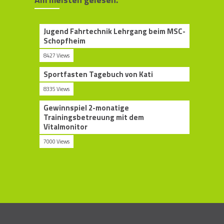
Jugend Fahrtechnik Lehrgang beim MSC-
Schopfheim
8427 Views
Sportfasten Tagebuch von Kati
8335 Views
Gewinnspiel 2-monatige
Trainingsbetreuung mit dem
Vitalmonitor
7000 Views