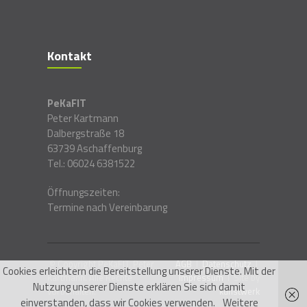
Kontakt
PeKaFIT
Peter Kartmann
Dalbergstraße 18
63739 Aschaffenburg
Tel.: 06024 6381522
Öffnungszeiten:
Termine nach Vereinbarung
© Copyright PeKaFIT, Peter
AGB
I
Datenschutz
I
Cookies erleichtern die Bereitstellung unserer Dienste. Mit der
Kartmann. Alle Rechte
Impressum
I Site by
Nutzung unserer Dienste erklären Sie sich damit
vorbehalten.
kunstwerk
einverstanden, dass wir Cookies verwenden.
Weitere