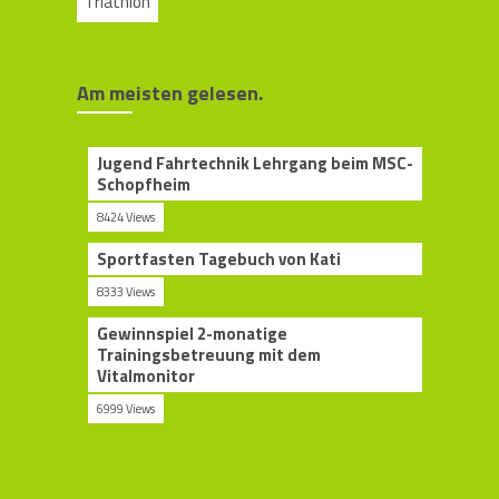
Triathlon
Am meisten gelesen.
Jugend Fahrtechnik Lehrgang beim MSC-
Schopfheim
8424 Views
Sportfasten Tagebuch von Kati
8333 Views
Gewinnspiel 2-monatige
Trainingsbetreuung mit dem
Vitalmonitor
6999 Views