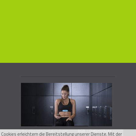
© Copyright PeKaFIT, Peter
AGB
I
Datenschutz
I
Cookies erleichtern die Bereitstellung unserer Dienste. Mit der