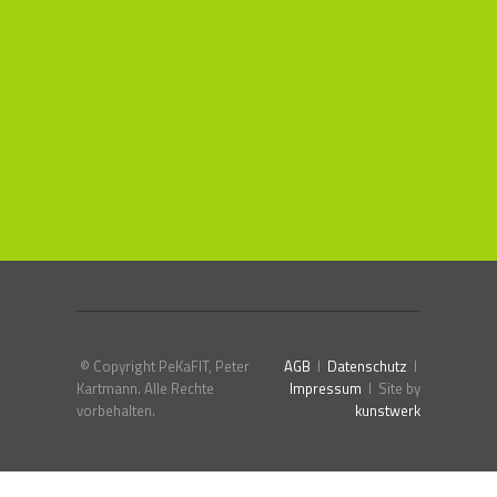
© Copyright PeKaFIT, Peter
AGB
I
Datenschutz
I
Kartmann. Alle Rechte
Impressum
I Site by
vorbehalten.
kunstwerk